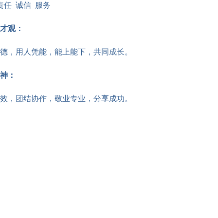
责任 诚信 服务
才观：
德，用人凭能，能上能下，共同成长。
神：
效，团结协作，敬业专业，分享成功。