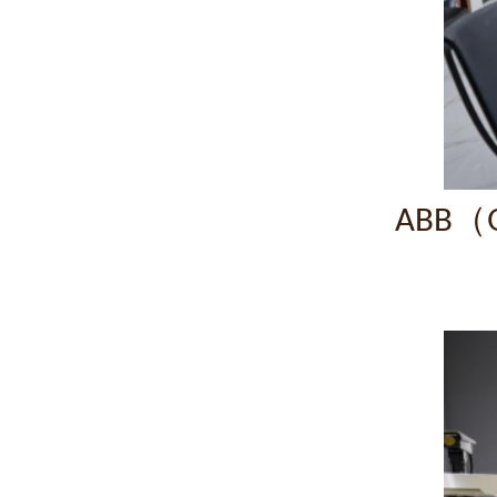
（
ABB