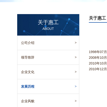
关于惠工
关于惠工
ABOUT
公司介绍
>
1998年0
领导致辞
>
2008年1
2010年1
2010年1
企业文化
>
发展历程
>
企业风貌
>