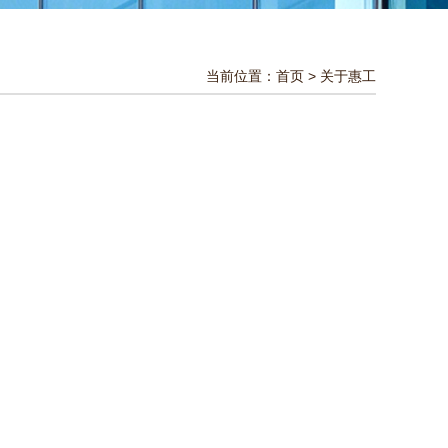
当前位置：
首页
>
关于惠工