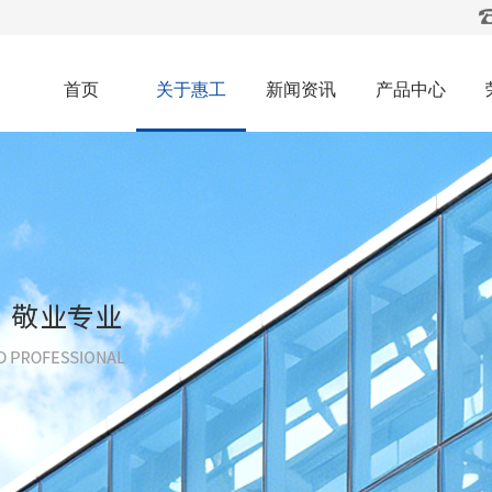
首页
关于惠工
新闻资讯
产品中心