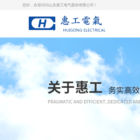
您好，欢迎访问山东惠工电气股份有限公司！