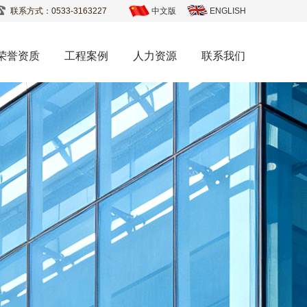
联系方式：0533-3163227
中文版
ENGLISH
荣誉资质
工程案例
人力资源
联系我们